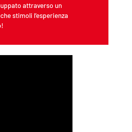
viluppato attraverso un
he stimoli l’esperienza
o!