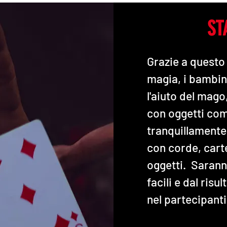
ST
Grazie a questo a
magia, i bambini
l'aiuto del mago
con oggetti com
tranquillamente 
con corde, cart
oggetti. Saranno
facili e dal risu
nel partecipanti 