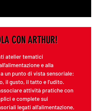
OLA CON ARTHUR!
i atelier tematici
all'alimentazione e alla
a un punto di vista sensoriale:
o, il gusto, il tatto e l’udito.
 associare attività pratiche con
plici e complete sui
riali legati all'alimentazione.