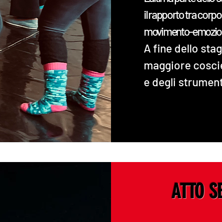
il rapporto tra corpo
movimento-emozio
A fine dello st
maggiore coscie
e degli strument
ATTO S