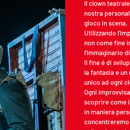
Il clown teatrale
nostra personali
gioco in scena.
Utilizzando l'i
non come fine in
l'immaginario d
Il fine é di svilu
la fantasia e un
unico ad ogni c
Ogni improvvisa
scoprire come i
in maniera perso
concentreremo s