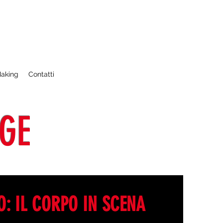
Making
Contatti
GE
O: IL CORPO IN SCENA