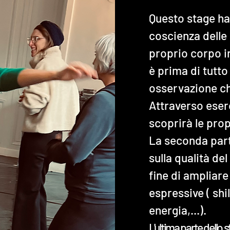
Questo stage ha
coscienza delle 
proprio corpo i
è prima di tutto
osservazione ch
Attraverso eser
scoprirà le pro
La seconda part
sulla qualità de
fine di ampliare
espressive ( shil
energia,...).
L'ultima parte dello 