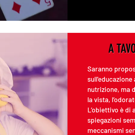
A TAV
Saranno propost
sull'educazione 
nutrizione, ma d
la vista, l’odorat
L’obiettivo è di
spiegazioni sem
meccanismi senso